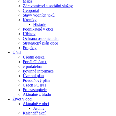
Mapa
Zdravotnictví a sociální služby
Geoportál
Stavy vodních toků
Kroniky
Historie
Podnikatelé v obci
Hřbitov
Ochrana osobních dat
Strategický plán obce
Projekty
Úřad
Úřední deska
Portál Občan+
e-podatelna
Povinné informace
Územní plán
Povodňový plán
Czech POINT
Pro zastupitele
Aktuálně z úřadu
Život v obci
Aktuálně v obci
Archiv
Kalendář akcí