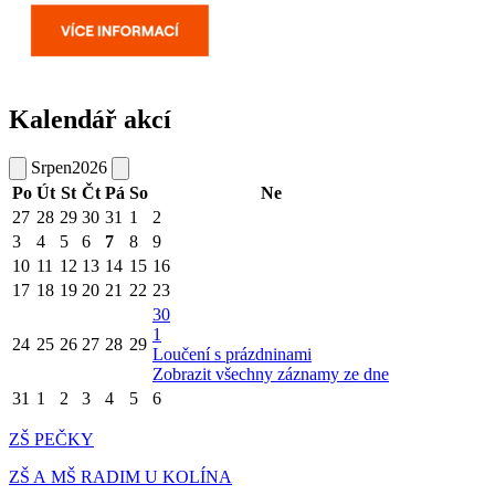
Kalendář akcí
Srpen
2026
Po
Út
St
Čt
Pá
So
Ne
27
28
29
30
31
1
2
3
4
5
6
7
8
9
10
11
12
13
14
15
16
17
18
19
20
21
22
23
30
1
24
25
26
27
28
29
Loučení s prázdninami
Zobrazit všechny záznamy ze dne
31
1
2
3
4
5
6
ZŠ PEČKY
ZŠ A MŠ RADIM U KOLÍNA