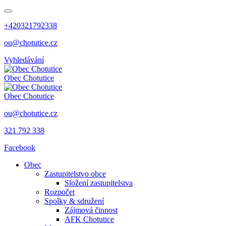
+420321792338
ou@chotutice.cz
Vyhledávání
Obec
Chotutice
Obec
Chotutice
ou@chotutice.cz
321 792 338
Facebook
Obec
Zastupitelstvo obce
Složení zastupitelstva
Rozpočet
Spolky & sdružení
Zájmová činnost
AFK Chotutice