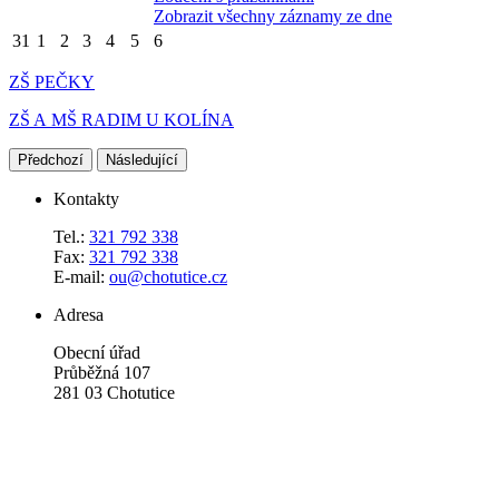
Zobrazit všechny záznamy ze dne
31
1
2
3
4
5
6
ZŠ PEČKY
ZŠ A MŠ RADIM U KOLÍNA
Předchozí
Následující
Kontakty
Tel.:
321 792 338
Fax:
321 792 338
E-mail:
ou@chotutice.cz
Adresa
Obecní úřad
Průběžná 107
281 03 Chotutice