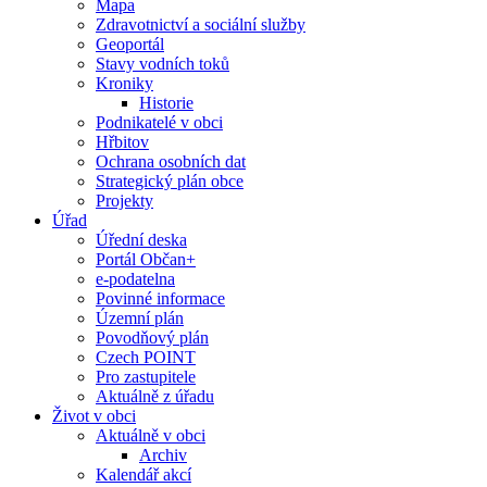
Mapa
Zdravotnictví a sociální služby
Geoportál
Stavy vodních toků
Kroniky
Historie
Podnikatelé v obci
Hřbitov
Ochrana osobních dat
Strategický plán obce
Projekty
Úřad
Úřední deska
Portál Občan+
e-podatelna
Povinné informace
Územní plán
Povodňový plán
Czech POINT
Pro zastupitele
Aktuálně z úřadu
Život v obci
Aktuálně v obci
Archiv
Kalendář akcí