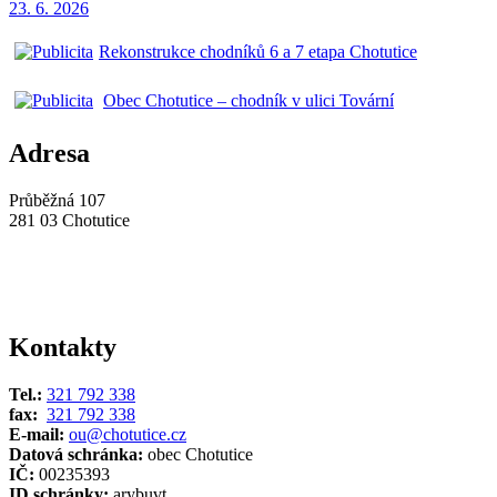
23. 6.
2026
Rekonstrukce chodníků 6 a 7 etapa Chotutice
Obec Chotutice – chodník v ulici Tovární
Adresa
Průběžná 107
281 03 Chotutice
Kontakty
Tel.:
321 792 338
fax:
321 792 338
E-mail:
ou@chotutice.cz
Datová schránka:
obec Chotutice
IČ:
00235393
ID schránky:
arybuvt