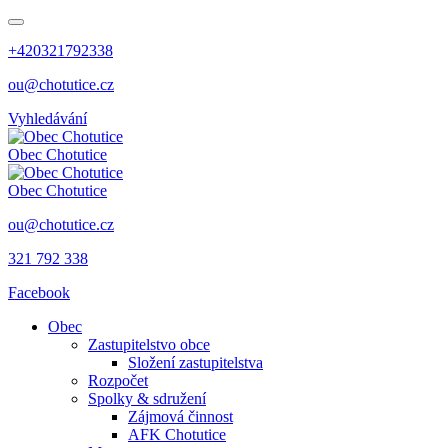
+420321792338
ou@chotutice.cz
Vyhledávání
Obec
Chotutice
Obec
Chotutice
ou@chotutice.cz
321 792 338
Facebook
Obec
Zastupitelstvo obce
Složení zastupitelstva
Rozpočet
Spolky & sdružení
Zájmová činnost
AFK Chotutice