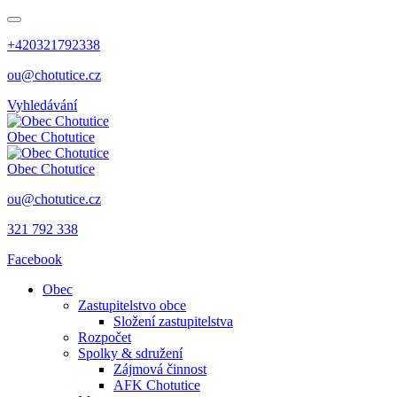
+420321792338
ou@chotutice.cz
Vyhledávání
Obec
Chotutice
Obec
Chotutice
ou@chotutice.cz
321 792 338
Facebook
Obec
Zastupitelstvo obce
Složení zastupitelstva
Rozpočet
Spolky & sdružení
Zájmová činnost
AFK Chotutice