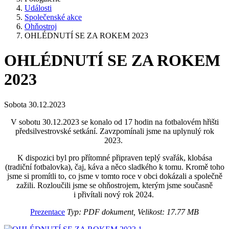
Události
Společenské akce
Ohňostroj
OHLÉDNUTÍ SE ZA ROKEM 2023
OHLÉDNUTÍ SE ZA ROKEM
2023
Sobota 30.12.2023
V sobotu 30.12.2023 se konalo od 17 hodin na fotbalovém hřišti
předsilvestrovské setkání. Zavzpomínali jsme na uplynulý rok
2023.
K dispozici byl pro přítomné připraven teplý svařák, klobása
(tradiční fotbalovka), čaj, káva a něco sladkého k tomu. Kromě toho
jsme si promítli to, co jsme v tomto roce v obci dokázali a společně
zažili. Rozloučili jsme se ohňostrojem, kterým jsme současně
i přivítali nový rok 2024.
Prezentace
Typ: PDF dokument, Velikost: 17.77 MB