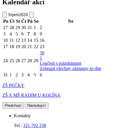
Kalendář akcí
Srpen
2026
Po
Út
St
Čt
Pá
So
Ne
27
28
29
30
31
1
2
3
4
5
6
7
8
9
10
11
12
13
14
15
16
17
18
19
20
21
22
23
30
1
24
25
26
27
28
29
Loučení s prázdninami
Zobrazit všechny záznamy ze dne
31
1
2
3
4
5
6
ZŠ PEČKY
ZŠ A MŠ RADIM U KOLÍNA
Předchozí
Následující
Kontakty
Tel.:
321 792 338