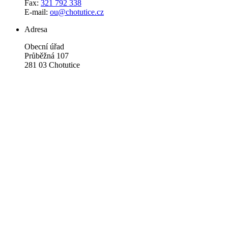
Fax:
321 792 338
E-mail:
ou@chotutice.cz
Adresa
Obecní úřad
Průběžná 107
281 03 Chotutice