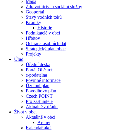
Mapa
Zdravotnictví a sociální služby
Geoportál
Stavy vodních toků
Kroniky
Historie
Podnikatelé v obci
Hřbitov
Ochrana osobních dat
Strategický plán obce
Projekty
Úřad
Úřední deska
Portál Občan+
e-podatelna
Povinné informace
Územní plán
Povodňový plán
Czech POINT
Pro zastupitele
Aktuálně z úřadu
Život v obci
Aktuálně v obci
Archiv
Kalendář akcí