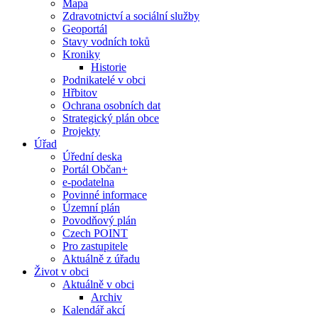
Mapa
Zdravotnictví a sociální služby
Geoportál
Stavy vodních toků
Kroniky
Historie
Podnikatelé v obci
Hřbitov
Ochrana osobních dat
Strategický plán obce
Projekty
Úřad
Úřední deska
Portál Občan+
e-podatelna
Povinné informace
Územní plán
Povodňový plán
Czech POINT
Pro zastupitele
Aktuálně z úřadu
Život v obci
Aktuálně v obci
Archiv
Kalendář akcí