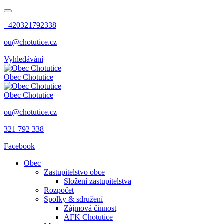
+420321792338
ou@chotutice.cz
Vyhledávání
Obec
Chotutice
Obec
Chotutice
ou@chotutice.cz
321 792 338
Facebook
Obec
Zastupitelstvo obce
Složení zastupitelstva
Rozpočet
Spolky & sdružení
Zájmová činnost
AFK Chotutice