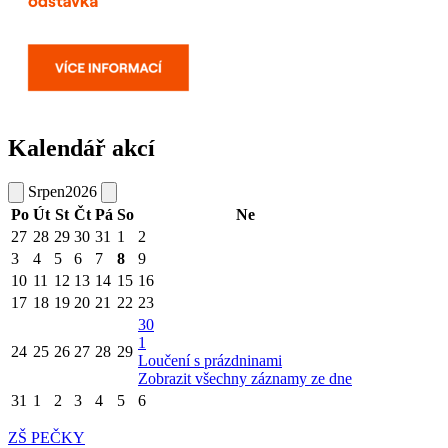
Kalendář akcí
Srpen
2026
Po
Út
St
Čt
Pá
So
Ne
27
28
29
30
31
1
2
3
4
5
6
7
8
9
10
11
12
13
14
15
16
17
18
19
20
21
22
23
30
1
24
25
26
27
28
29
Loučení s prázdninami
Zobrazit všechny záznamy ze dne
31
1
2
3
4
5
6
ZŠ PEČKY