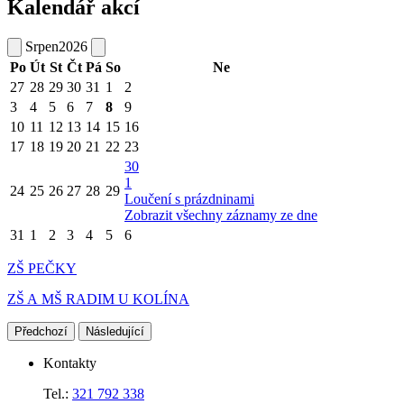
Kalendář akcí
Srpen
2026
Po
Út
St
Čt
Pá
So
Ne
27
28
29
30
31
1
2
3
4
5
6
7
8
9
10
11
12
13
14
15
16
17
18
19
20
21
22
23
30
1
24
25
26
27
28
29
Loučení s prázdninami
Zobrazit všechny záznamy ze dne
31
1
2
3
4
5
6
ZŠ PEČKY
ZŠ A MŠ RADIM U KOLÍNA
Předchozí
Následující
Kontakty
Tel.:
321 792 338