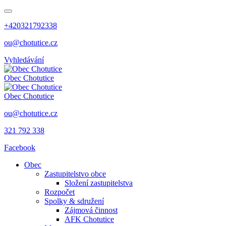
+420321792338
ou@chotutice.cz
Vyhledávání
Obec
Chotutice
Obec
Chotutice
ou@chotutice.cz
321 792 338
Facebook
Obec
Zastupitelstvo obce
Složení zastupitelstva
Rozpočet
Spolky & sdružení
Zájmová činnost
AFK Chotutice