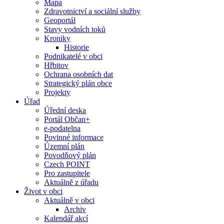
Mapa
Zdravotnictví a sociální služby
Geoportál
Stavy vodních toků
Kroniky
Historie
Podnikatelé v obci
Hřbitov
Ochrana osobních dat
Strategický plán obce
Projekty
Úřad
Úřední deska
Portál Občan+
e-podatelna
Povinné informace
Územní plán
Povodňový plán
Czech POINT
Pro zastupitele
Aktuálně z úřadu
Život v obci
Aktuálně v obci
Archiv
Kalendář akcí